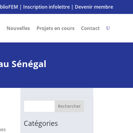
iblioFEM
|
Inscription infolettre
|
Devenir membre
Nouvelles
Projets en cours
Contact
 au Sénégal
1
Rechercher
Catégories
ues