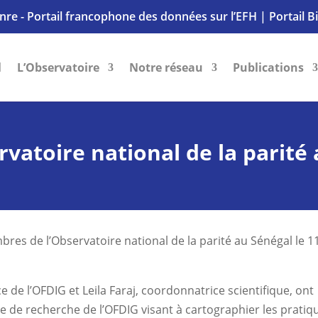
nre - Portail francophone des données sur l’EFH
|
Portail B
l
L’Observatoire
Notre réseau
Publications
ervatoire national de la parité
bres de l’Observatoire national de la parité au Sénégal le 1
 de l’OFDIG et Leila Faraj, coordonnatrice scientifique, ont
ote de recherche de l’OFDIG visant à cartographier les pratiq