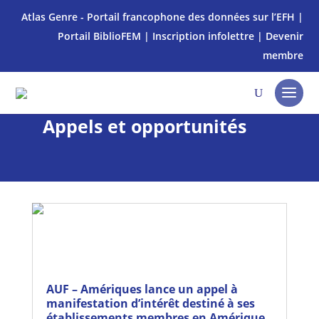
Atlas Genre - Portail francophone des données sur l’EFH
|
Portail BiblioFEM
|
Inscription infolettre
|
Devenir
membre
Appels et opportunités
AUF – Amériques lance un appel à
manifestation d’intérêt destiné à ses
établissements membres en Amérique