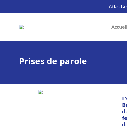
Atlas Ge
Accuei
Prises de parole
L
B
d
f
d