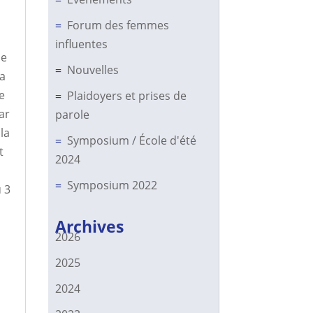
Forum des femmes
influentes
de
Nouvelles
a
e
Plaidoyers et prises de
ar
parole
la
Symposium / École d'été
t
2024
Symposium 2022
 3
Archives
2026
2025
2024