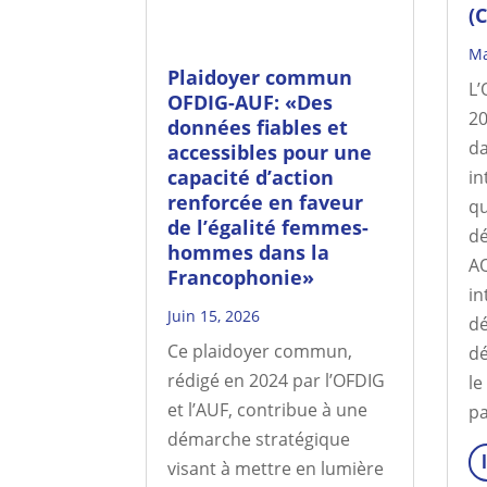
(
Ma
Plaidoyer commun
L’
OFDIG-AUF: «Des
20
données fiables et
da
accessibles pour une
capacité d’action
in
renforcée en faveur
qu
de l’égalité femmes-
dé
hommes dans la
AQ
Francophonie»
in
Juin 15, 2026
dé
Ce plaidoyer commun,
dé
rédigé en 2024 par l’OFDIG
le
et l’AUF, contribue à une
p
démarche stratégique
visant à mettre en lumière