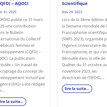
CQFD) – AQOCI
Scientifique
r 31, 2025
Nov 29, 2023
OFDIG publie ce 31 mars
Lors de la 3ème édition 
25 une contribution
la Semaine mondiale de l
ns le Bulletin
Francophonie scientifiqu
ternational du Collectif
(SMFS 2023), organisée p
ébécois femmes et
l’Agence Universitaire de 
veloppement (CQFD) –
Francophonie, et qui s’es
OCI. La publication
déroulée dans la ville de
titulée « Un travail de
Québec du 31 octobre au
cryptage du concept de
novembre 2023, les
veloppement inclusif par
directrices de l’OFDIG,…
 genre (DIG) a été rédigée
lire la suite…
ar…
lire la suite…