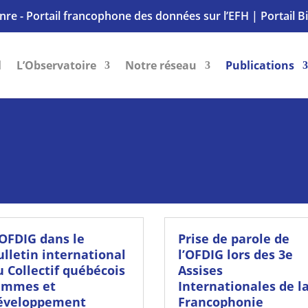
nre - Portail francophone des données sur l’EFH
|
Portail B
l
L’Observatoire
Notre réseau
Publications
’OFDIG dans le
Prise de parole de
ulletin international
l’OFDIG lors des 3e
u Collectif québécois
Assises
emmes et
Internationales de l
éveloppement
Francophonie