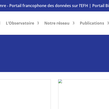
nre - Portail francophone des données sur l’EFH
|
Portail B
l
L’Observatoire
Notre réseau
Publications