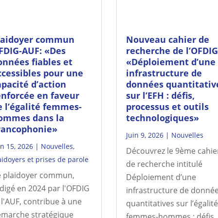
laidoyer commun
Nouveau cahier de
FDIG-AUF: «Des
recherche de l’OFDIG
onnées fiables et
«Déploiement d’une
ccessibles pour une
infrastructure de
apacité d’action
données quantitativ
enforcée en faveur
sur l’EFH : défis,
e l’égalité femmes-
processus et outils
ommes dans la
technologiques»
rancophonie»
Juin 9, 2026
|
Nouvelles
in 15, 2026
|
Nouvelles
,
Découvrez le 9ème cahie
aidoyers et prises de parole
de recherche intitulé
 plaidoyer commun,
Déploiement d’une
digé en 2024 par l'OFDIG
infrastructure de donné
 l'AUF, contribue à une
quantitatives sur l’égalité
marche stratégique
femmes-hommes : défis,