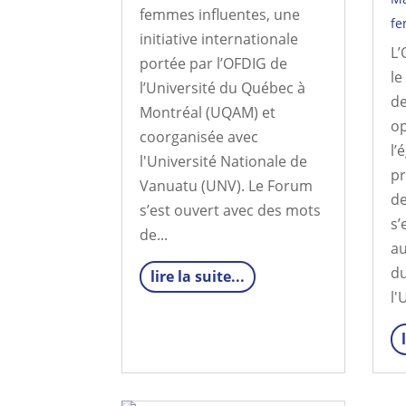
femmes influentes, une
fe
initiative internationale
L’
portée par l’OFDIG de
le
l’Université du Québec à
de
Montréal (UQAM) et
op
coorganisée avec
l’
l'Université Nationale de
pr
Vanuatu (UNV). Le Forum
de
s’est ouvert avec des mots
s’
de...
au
du
lire la suite...
l'