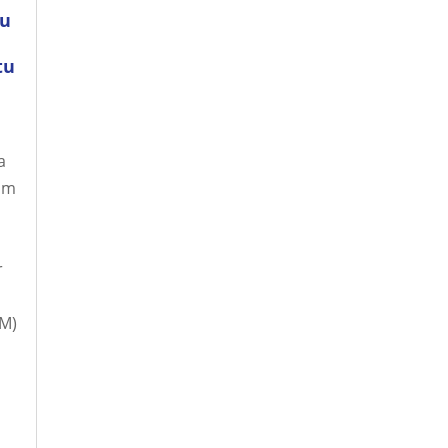
du
tu
a
um
r
u
M)