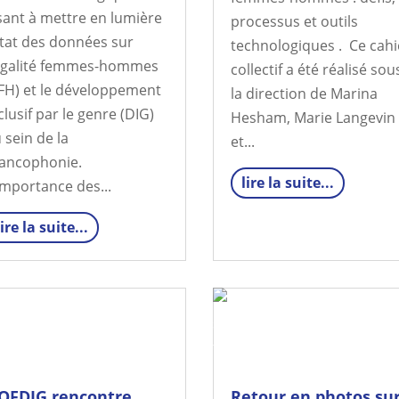
sant à mettre en lumière
processus et outils
état des données sur
technologiques . Ce cahi
égalité femmes-hommes
collectif a été réalisé sou
FH) et le développement
la direction de Marina
clusif par le genre (DIG)
Hesham, Marie Langevin
 sein de la
et...
ancophonie.
lire la suite...
importance des...
lire la suite...
’OFDIG rencontre
Retour en photos su