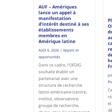
AUF – Amériques
lance un appel à
manifestation
P
d’intérêt destiné à ses
O
établissements
d
membres en
a
Amérique latine
c
r
Août 6, 2026
|
Appels et
d
opportunités
h
Dans ce cadre, l'OFDIG
F
souhaite établir un
Ju
partenariat avec une
Pl
structure de recherche
Ce
latino-américaine (centre,
ré
institut, observatoire,
et
groupe de recherche,
dé