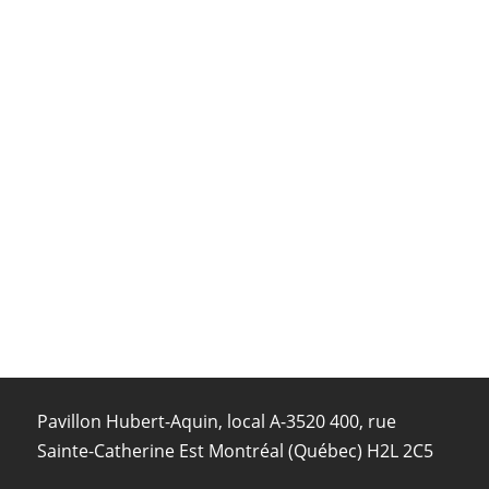
Pavillon Hubert-Aquin, local A-3520 400, rue
Sainte-Catherine Est Montréal (Québec) H2L 2C5