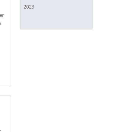
2023
er
s
r