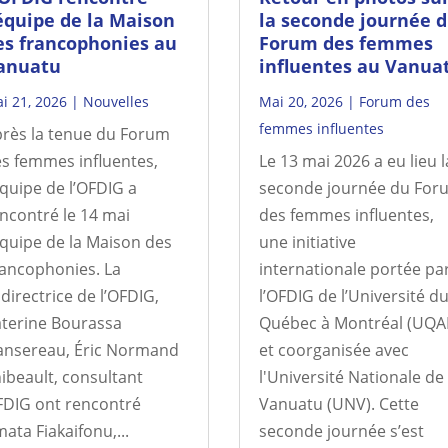
’équipe de la Maison
la seconde journée 
es francophonies au
Forum des femmes
anuatu
influentes au Vanua
i 21, 2026
|
Nouvelles
Mai 20, 2026
|
Forum des
femmes influentes
rès la tenue du Forum
s femmes influentes,
Le 13 mai 2026 a eu lieu l
équipe de l’OFDIG a
seconde journée du For
ncontré le 14 mai
des femmes influentes,
équipe de la Maison des
une initiative
ancophonies. La
internationale portée pa
directrice de l’OFDIG,
l’OFDIG de l’Université d
terine Bourassa
Québec à Montréal (UQA
nsereau, Éric Normand
et coorganisée avec
ibeault, consultant
l'Université Nationale de
DIG ont rencontré
Vanuatu (UNV). Cette
ata Fiakaifonu,...
seconde journée s’est