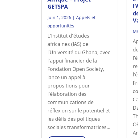
l
GETSPA
d
Juin 1, 2026
|
Appels et
V
opportunités
Ma
L'Institut d'études
Ap
africaines (IAS) de
de
l’Université du Ghana, avec
l’
l'appui financier de la
re
Fondation Open Society,
l’
lance un appel à
Fr
propositions pour
co
l'élaboration des
Ca
communications de
Da
réflexion sur le potentiel et
Th
les défis des politiques
OF
sociales transformatrices...
Am