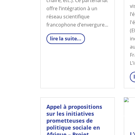
chaire, etc.). Ce partenariat
vi
offre l’intégration à un
l’
réseau scientifique
l'
francophone d’envergure...
(E
lire la suite...
in
au
Fr
L’
Appel à propositions
sur les initiatives
prometteuses de
politique sociale en
L
Afrique – Projet