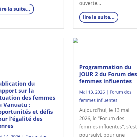
ouverte...
lire la suite...
lire la suite...
Programmation du
JOUR 2 du Forum des
femmes influentes
ublication du
apport sur la
Mai 13, 2026
|
Forum des
ituation des femmes
femmes influentes
u Vanuatu :
Aujourd'hui, le 13 mai
pportunités et défis
ur l’égalité des
2026, le "Forum des
enres
femmes influentes", s'est
poursuivi, pour une
i 14, 2026
|
Forum des