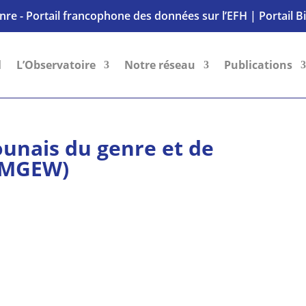
nre - Portail francophone des données sur l’EFH
|
Portail B
l
L’Observatoire
Notre réseau
Publications
unais du genre et de
AMGEW)