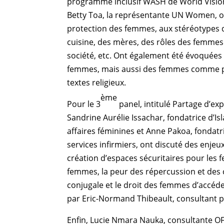
programme inclusif WASH de World Vision
Betty Toa, la représentante UN Women, ont
protection des femmes, aux stéréotypes 
cuisine, des mères, des rôles des femmes d
société, etc. Ont également été évoquées 
femmes, mais aussi des femmes comme pi
textes religieux.
ème
Pour le 3
panel, intitulé Partage d’e
Sandrine Aurélie Issachar, fondatrice d’
affaires féminines et Anne Pakoa, fondatr
services infirmiers, ont discuté des enje
création d’espaces sécuritaires pour les 
femmes, la peur des répercussion et des
conjugale et le droit des femmes d’accéder
par Eric-Normand Thibeault, consultant 
Enfin, Lucie Nmara Nauka, consultante O