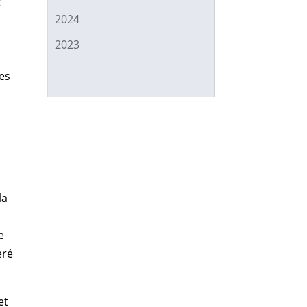
t
2024
2023
les
s
la
e
éré
et