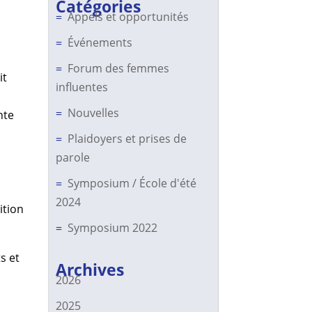
Catégories
Appels et opportunités
s
Événements
Forum des femmes
it
influentes
Nouvelles
nte
Plaidoyers et prises de
parole
Symposium / École d'été
2024
ition
Symposium 2022
s et
Archives
2026
2025