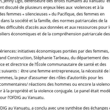
, Jenny Ligo, défenseure des droits humains au Vanuatu e
 discuté de plusieurs enjeux liées aux violences et à la
des femmes « silencieuses » du Pacifique, des femmes en
ans la société et la famille, des normes patriarcales de la
les difficultés d’accès aux données et aux ressources pour 
liers économiques et de la compréhension patriarcale de
xpériences: initiatives économiques portées par des femmes,
Island Construction, Stéphanie Tarbeau, du département des
ice et directrice de l’École communautaire de santé et des
ux suivants : être une femme entrepreneuse, la nécessité de 
femmes, la peur d’assumer des rôles d’autorités pour les
 commentaires/ réactions des hommes ou encore la violenc
 à la propriété et la violence conjugale. Le panel était mod
pour l’OFDIG au Vanuatu.
FDIG au Vanuatu, a conclu avec une synthèse des échanges 