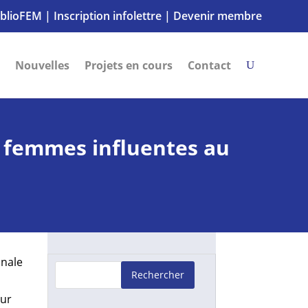
iblioFEM
|
Inscription infolettre
|
Devenir membre
Nouvelles
Projets en cours
Contact
 femmes influentes au
onale
Rechercher
sur